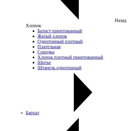
Назад
Хлопок
Батист принтованный
Жатый хлопок
Однотонный плотный
Плательная
Сорочка
Хлопок плотный принтованный
Шитье
Штапель однотонный
Бархат