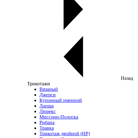
Назад
Трикотажи
Вязаный
Джерси
Купонный именной
Лапша
Люрекс
Миссони-Полоска
Рибана
Травка
Трикотаж двойной (НР)