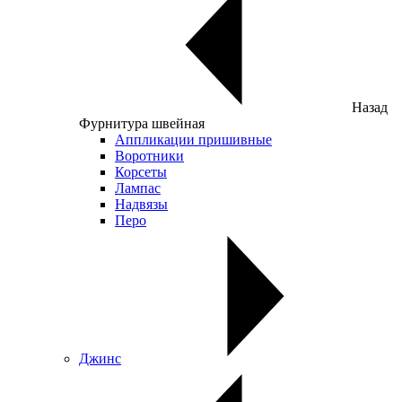
Назад
Фурнитура швейная
Аппликации пришивные
Воротники
Корсеты
Лампас
Надвязы
Перо
Джинс