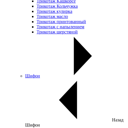
Трикотаж Кашкорсе
Трикотаж Кольчужка
Трикотаж кулирка
Трикотаж масло
Трикотаж принтованный
Трикотаж с напылением
Трикотаж шерстяной
Шифон
Назад
Шифон