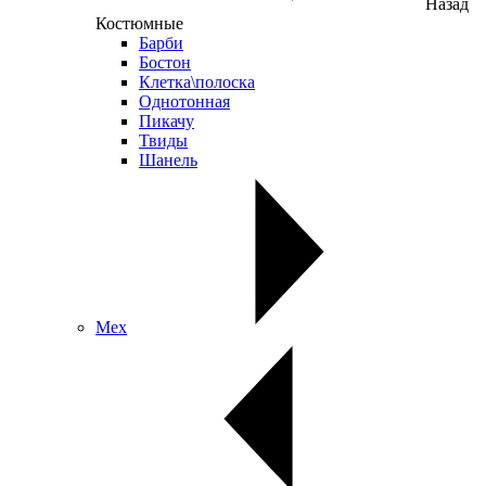
Назад
Костюмные
Барби
Бостон
Клетка\полоска
Однотонная
Пикачу
Твиды
Шанель
Мех