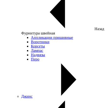
Назад
Фурнитура швейная
Аппликации пришивные
Воротники
Корсеты
Лампас
Надвязы
Перо
Джинс