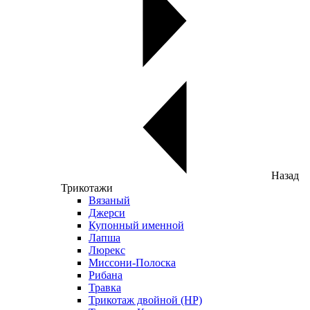
Назад
Трикотажи
Вязаный
Джерси
Купонный именной
Лапша
Люрекс
Миссони-Полоска
Рибана
Травка
Трикотаж двойной (НР)