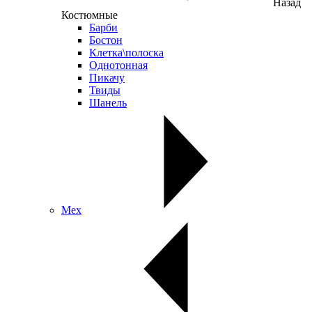
Назад
Костюмные
Барби
Бостон
Клетка\полоска
Однотонная
Пикачу
Твиды
Шанель
Мех