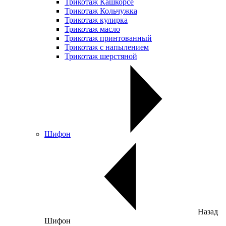
Трикотаж Кашкорсе
Трикотаж Кольчужка
Трикотаж кулирка
Трикотаж масло
Трикотаж принтованный
Трикотаж с напылением
Трикотаж шерстяной
Шифон
Назад
Шифон