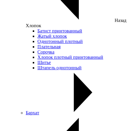
Назад
Хлопок
Батист принтованный
Жатый хлопок
Однотонный плотный
Плательная
Сорочка
Хлопок плотный принтованный
Шитье
Штапель однотонный
Бархат