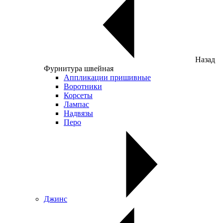
Назад
Фурнитура швейная
Аппликации пришивные
Воротники
Корсеты
Лампас
Надвязы
Перо
Джинс