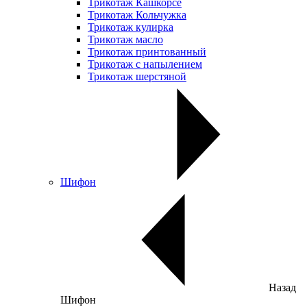
Трикотаж Кашкорсе
Трикотаж Кольчужка
Трикотаж кулирка
Трикотаж масло
Трикотаж принтованный
Трикотаж с напылением
Трикотаж шерстяной
Шифон
Назад
Шифон