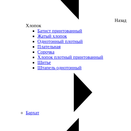
Назад
Хлопок
Батист принтованный
Жатый хлопок
Однотонный плотный
Плательная
Сорочка
Хлопок плотный принтованный
Шитье
Штапель однотонный
Бархат