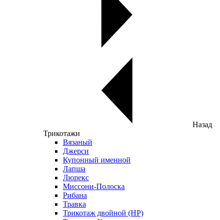
Назад
Трикотажи
Вязаный
Джерси
Купонный именной
Лапша
Люрекс
Миссони-Полоска
Рибана
Травка
Трикотаж двойной (НР)