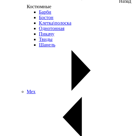
Назад
Костюмные
Барби
Бостон
Клетка\полоска
Однотонная
Пикачу
Твиды
Шанель
Мех