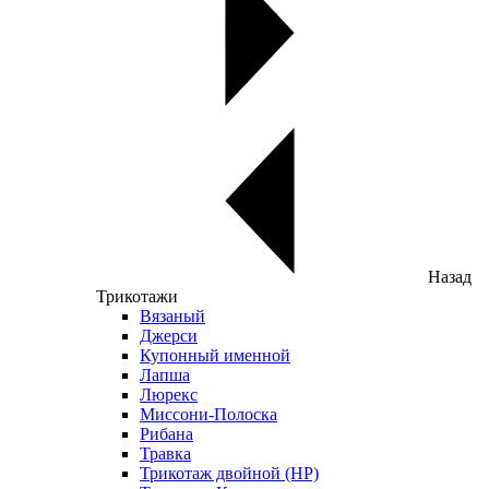
Назад
Трикотажи
Вязаный
Джерси
Купонный именной
Лапша
Люрекс
Миссони-Полоска
Рибана
Травка
Трикотаж двойной (НР)