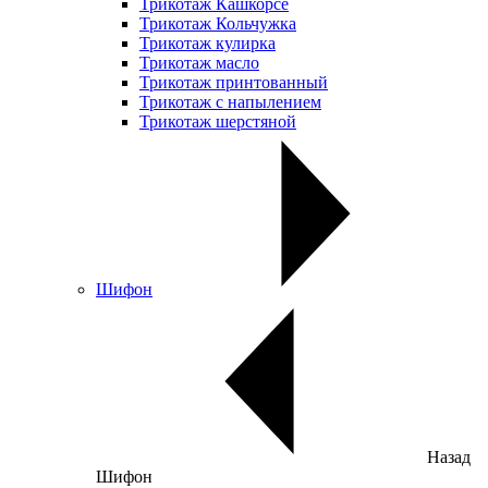
Трикотаж Кашкорсе
Трикотаж Кольчужка
Трикотаж кулирка
Трикотаж масло
Трикотаж принтованный
Трикотаж с напылением
Трикотаж шерстяной
Шифон
Назад
Шифон