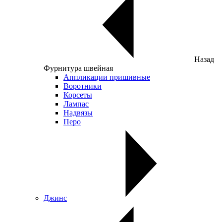
Назад
Фурнитура швейная
Аппликации пришивные
Воротники
Корсеты
Лампас
Надвязы
Перо
Джинс