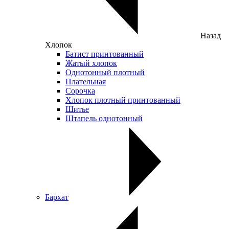
Назад
Хлопок
Батист принтованный
Жатый хлопок
Однотонный плотный
Плательная
Сорочка
Хлопок плотный принтованный
Шитье
Штапель однотонный
Бархат