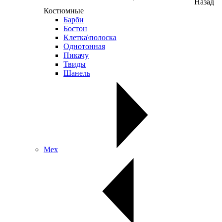
Назад
Костюмные
Барби
Бостон
Клетка\полоска
Однотонная
Пикачу
Твиды
Шанель
Мех