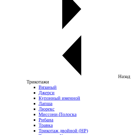
Назад
Трикотажи
Вязаный
Джерси
Купонный именной
Лапша
Люрекс
Миссони-Полоска
Рибана
Травка
Трикотаж двойной (НР)