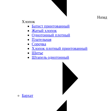
Назад
Хлопок
Батист принтованный
Жатый хлопок
Однотонный плотный
Плательная
Сорочка
Хлопок плотный принтованный
Шитье
Штапель однотонный
Бархат