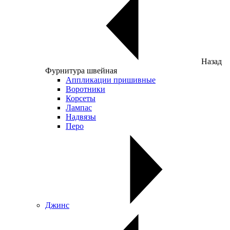
Назад
Фурнитура швейная
Аппликации пришивные
Воротники
Корсеты
Лампас
Надвязы
Перо
Джинс