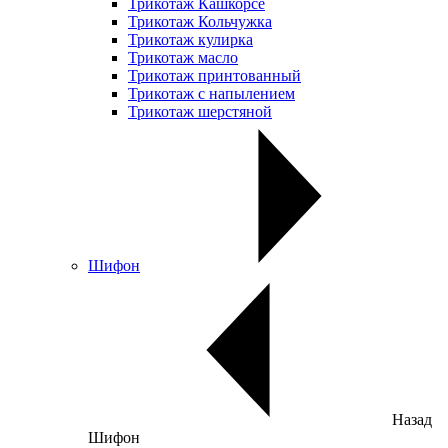
Трикотаж Кашкорсе
Трикотаж Кольчужка
Трикотаж кулирка
Трикотаж масло
Трикотаж принтованный
Трикотаж с напылением
Трикотаж шерстяной
Шифон
Назад
Шифон