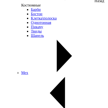
Назад
Костюмные
Барби
Бостон
Клетка\полоска
Однотонная
Пикачу
Твиды
Шанель
Мех