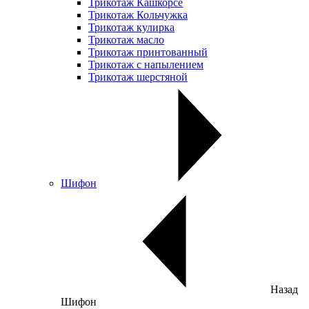
Трикотаж Кашкорсе
Трикотаж Кольчужка
Трикотаж кулирка
Трикотаж масло
Трикотаж принтованный
Трикотаж с напылением
Трикотаж шерстяной
Шифон
Назад
Шифон