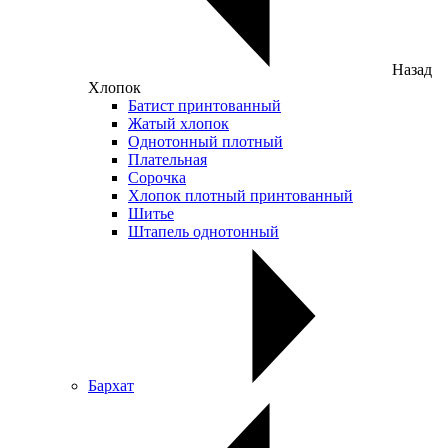
Назад
Хлопок
Батист принтованный
Жатый хлопок
Однотонный плотный
Плательная
Сорочка
Хлопок плотный принтованный
Шитье
Штапель однотонный
Бархат