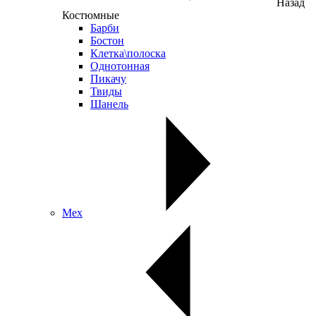
Назад
Костюмные
Барби
Бостон
Клетка\полоска
Однотонная
Пикачу
Твиды
Шанель
Мех