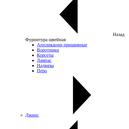
Назад
Фурнитура швейная
Аппликации пришивные
Воротники
Корсеты
Лампас
Надвязы
Перо
Джинс