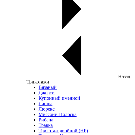
Назад
Трикотажи
Вязаный
Джерси
Купонный именной
Лапша
Люрекс
Миссони-Полоска
Рибана
Травка
Трикотаж двойной (НР)