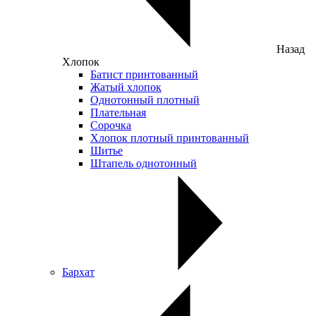
Назад
Хлопок
Батист принтованный
Жатый хлопок
Однотонный плотный
Плательная
Сорочка
Хлопок плотный принтованный
Шитье
Штапель однотонный
Бархат