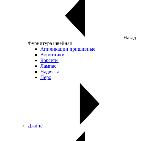
Назад
Фурнитура швейная
Аппликации пришивные
Воротники
Корсеты
Лампас
Надвязы
Перо
Джинс