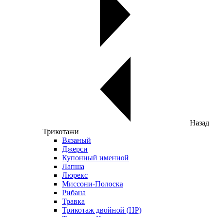
Назад
Трикотажи
Вязаный
Джерси
Купонный именной
Лапша
Люрекс
Миссони-Полоска
Рибана
Травка
Трикотаж двойной (НР)