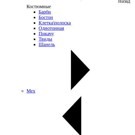
Назад
Костюмные
Барби
Бостон
Клетка\полоска
Однотонная
Пикачу
Твиды
Шанель
Мех