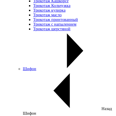
Трикотаж Кашкорсе
Трикотаж Кольчужка
Трикотаж кулирка
Трикотаж масло
Трикотаж принтованный
Трикотаж с напылением
Трикотаж шерстяной
Шифон
Назад
Шифон