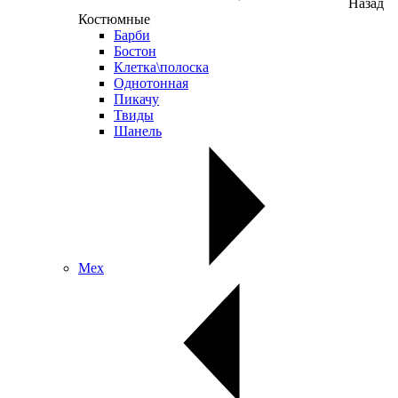
Назад
Костюмные
Барби
Бостон
Клетка\полоска
Однотонная
Пикачу
Твиды
Шанель
Мех