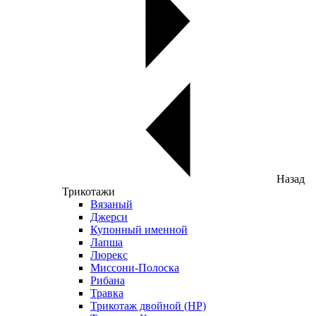
Назад
Трикотажи
Вязаный
Джерси
Купонный именной
Лапша
Люрекс
Миссони-Полоска
Рибана
Травка
Трикотаж двойной (НР)