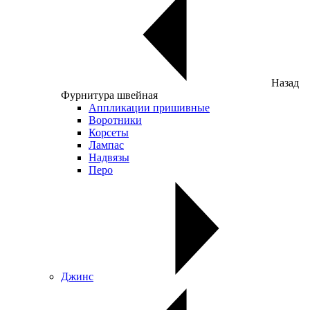
Назад
Фурнитура швейная
Аппликации пришивные
Воротники
Корсеты
Лампас
Надвязы
Перо
Джинс