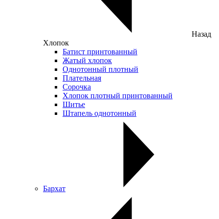
Назад
Хлопок
Батист принтованный
Жатый хлопок
Однотонный плотный
Плательная
Сорочка
Хлопок плотный принтованный
Шитье
Штапель однотонный
Бархат