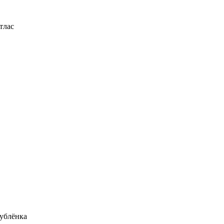
тлас
ублёнка